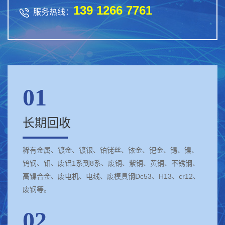
139 1266 7761

服务热线：
01
长期回收
稀有金属、镀金、镀银、铂铑丝、铱金、钯金、锡、镍、
钨钢、钼、废铝1系到8系、废铜、紫铜、黄铜、不锈钢、
高镍合金、废电机、电线、废模具钢Dc53、H13、cr12、
废钢等。
02