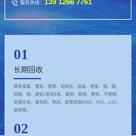
139 1266 7761

服务热线：
01
长期回收
稀有金属、镀金、镀银、铂铑丝、铱金、钯金、锡、镍、
钨钢、钼、废铝1系到8系、废铜、紫铜、黄铜、不锈钢、
高镍合金、废电机、电线、废模具钢Dc53、H13、cr12、
废钢等。
02