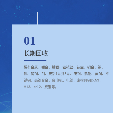
01
长期回收
稀有金属、镀金、镀银、铂铑丝、铱金、钯金、锡、
镍、钨钢、钼、废铝1系到8系、废铜、紫铜、黄铜、不
锈钢、高镍合金、废电机、电线、废模具钢Dc53、
H13、cr12、废钢等。