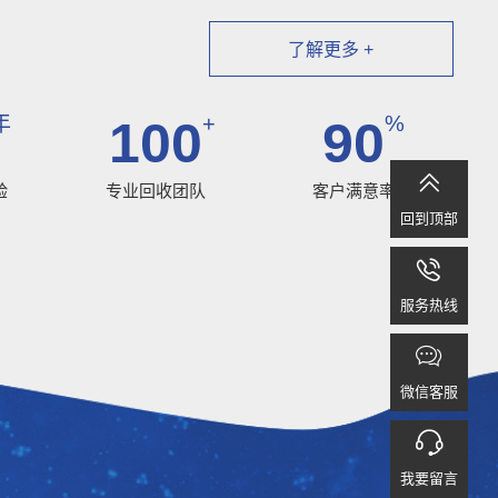
了解更多 +
年
+
%
100
90

验
专业回收团队
客户满意率
回到顶部

服务热线

微信客服

我要留言