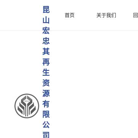
昆
首页
关于我们
回
山
宏
忠
其
再
生
资
源
有
限
公
司