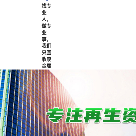
找专
业
人，
做专
业
事，
我们
只回
收废
金属