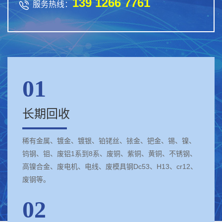
139 1266 7761

服务热线：
01
长期回收
稀有金属、镀金、镀银、铂铑丝、铱金、钯金、锡、镍、
钨钢、钼、废铝1系到8系、废铜、紫铜、黄铜、不锈钢、
高镍合金、废电机、电线、废模具钢Dc53、H13、cr12、
废钢等。
02