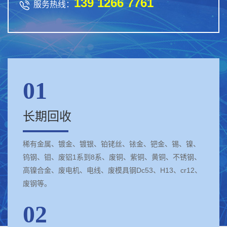
139 1266 7761

服务热线：
01
长期回收
稀有金属、镀金、镀银、铂铑丝、铱金、钯金、锡、镍、
钨钢、钼、废铝1系到8系、废铜、紫铜、黄铜、不锈钢、
高镍合金、废电机、电线、废模具钢Dc53、H13、cr12、
废钢等。
02