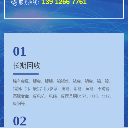
139 1266 7761

服务热线：
01
长期回收
稀有金属、镀金、镀银、铂铑丝、铱金、钯金、锡、镍、
钨钢、钼、废铝1系到8系、废铜、紫铜、黄铜、不锈钢、
高镍合金、废电机、电线、废模具钢Dc53、H13、cr12、
废钢等。
02