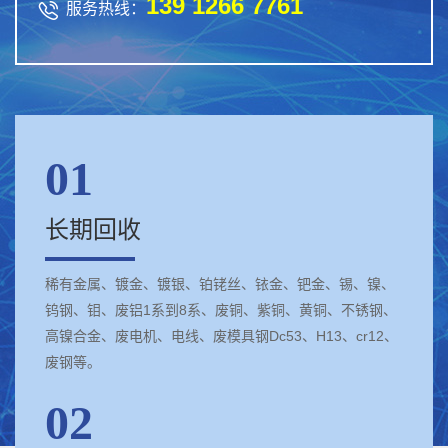
139 1266 7761

服务热线：
01
长期回收
稀有金属、镀金、镀银、铂铑丝、铱金、钯金、锡、镍、
钨钢、钼、废铝1系到8系、废铜、紫铜、黄铜、不锈钢、
高镍合金、废电机、电线、废模具钢Dc53、H13、cr12、
废钢等。
02