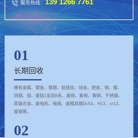
139 1266 7761

服务热线：
01
长期回收
稀有金属、镀金、镀银、铂铑丝、铱金、钯金、锡、镍、
钨钢、钼、废铝1系到8系、废铜、紫铜、黄铜、不锈钢、
高镍合金、废电机、电线、废模具钢Dc53、H13、cr12、
废钢等。
02